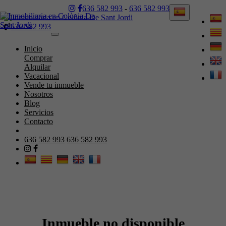
636 582 993
-
636 582 993
636 582 993
Toggle
navigation
Inicio
Comprar
Alquilar
Vacacional
Vende tu inmueble
Nosotros
Blog
Servicios
Contacto
636 582 993
636 582 993
Inmueble no disponible