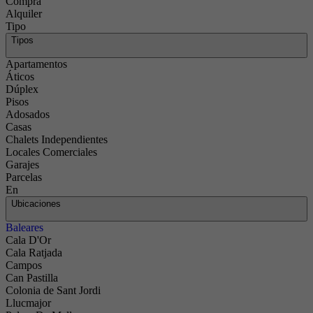
Compra
Alquiler
Tipo
Tipos
Apartamentos
Áticos
Dúplex
Pisos
Adosados
Casas
Chalets Independientes
Locales Comerciales
Garajes
Parcelas
En
Ubicaciones
Baleares
Cala D'Or
Cala Ratjada
Campos
Can Pastilla
Colonia de Sant Jordi
Llucmajor