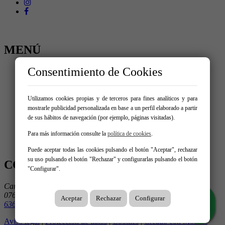
MENÚ
Consentimiento de Cookies
Inicio
Comprar
Alquilar
Vacacional
Utilizamos cookies propias y de terceros para fines analíticos y para
Vende tu inmueble
mostrarle publicidad personalizada en base a un perfil elaborado a partir
Nosotros
de sus hábitos de navegación (por ejemplo, páginas visitadas).
Blog
Servicios
Para más información consulte la
política de cookies
.
Contacto
Puede aceptar todas las cookies pulsando el botón "Aceptar", rechazar
su uso pulsando el botón "Rechazar" y configurarlas pulsando el botón
CONTÁCTANOS
"Configurar".
Carrer Gabriel Roca 33
07638 Colònia De Sant Jordi
Aceptar
Rechazar
Configurar
636 582 993
636 582 993
Aviso legal
|
Protección de datos
|
Cookies
|
Creado con Mobilia