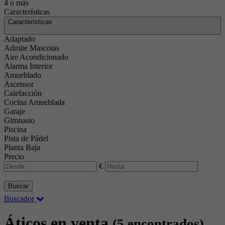
4 o más
Características
Características
Adaptado
Admite Mascotas
Aire Acondicionado
Alarma Interior
Amueblado
Ascensor
Calefacción
Cocina Amueblada
Garaje
Gimnasio
Piscina
Pista de Pádel
Planta Baja
Precio
€
Buscar
Buscador
Áticos en venta
(5 encontrados)