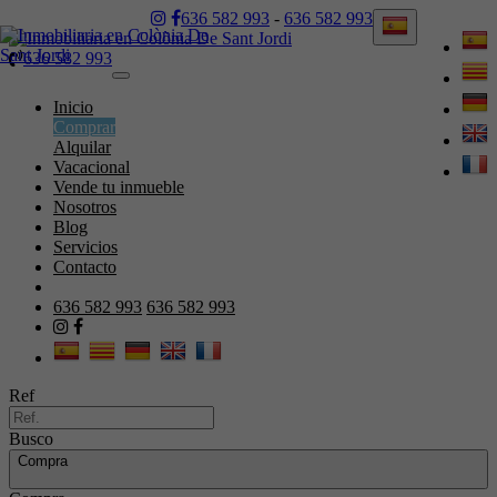
636 582 993
-
636 582 993
636 582 993
Toggle
navigation
Inicio
Comprar
Alquilar
Vacacional
Vende tu inmueble
Nosotros
Blog
Servicios
Contacto
636 582 993
636 582 993
Ref
Busco
Compra