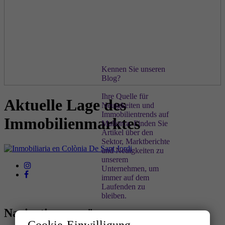
Immobilien
und
Lebensqualität
auf Mallorca
Kennen Sie unseren
Blog?
Ihre Quelle für
Aktuelle Lage des
Neuigkeiten und
Immobilientrends auf
Immobilienmarktes
Mallorca. Finden Sie
Artikel über den
Sektor, Marktberichte
und Neuigkeiten zu
unserem
Unternehmen, um
immer auf dem
Laufenden zu
bleiben.
Navigationsmenü