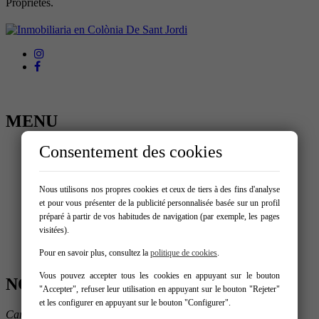
Propriétés.
MENU
Consentement des cookies
Accueil
Acheter
Louer
Location Vacances
Nous utilisons nos propres cookies et ceux de tiers à des fins d'analyse
Vendez votre propriété
et pour vous présenter de la publicité personnalisée basée sur un profil
Nous
préparé à partir de vos habitudes de navigation (par exemple, les pages
Blog
visitées).
Services
Contact
Pour en savoir plus, consultez la
politique de cookies
.
Vous pouvez accepter tous les cookies en appuyant sur le bouton
NOUS CONTACTER
"Accepter", refuser leur utilisation en appuyant sur le bouton "Rejeter"
et les configurer en appuyant sur le bouton "Configurer".
Carrer Gabriel Roca 33